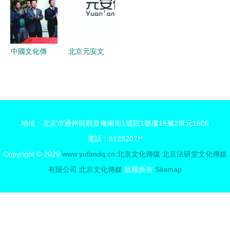
意之花
視覺創新的
與創新并舉
傳媒新浪潮
完美融合
中國文化傳
北京元安文
媒集團與蘭
化傳媒 探
州市簽署戰
尋北京文化
略合作協議
傳媒產業的
共繪文化發
發展與創新
地址：北京市通州區觀音庵南街1號院1號樓15層2單元1505
展新藍圖
電話：6129207**
Copyright © 2026
www.yufandq.cn
北京文化傳媒
北京法研堂文化傳媒
有限公司
北京文化傳媒
版權所有
Sitemap