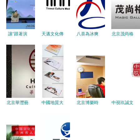
讓“跟著演
天邁文化傳
八喜為冰爽
北京茂尚格
出來貴
媒 北京文
升溫——艾
文化傳媒
州”成為文
化傳媒行業
萊發喜與騰
用光影筑
旅新熱潮
的創新力量
岳星光、紅
夢，深耕首
沙發文化優
都文化沃土
勢互補,達
成戰略合
作,共同打
北京華灃藝
中國地質大
北京博樂時
中視玖誠文
造國貨精品
采文化傳媒
學60周年校
光文化 深
化傳媒 植
深耕文化沃
慶畫冊設計
耕文化傳媒
根首都，驅
土，綻放創
文化傳承與
領域，傳承
動北京文化