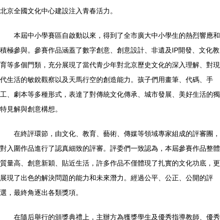
北京全國文化中心建設注入青春活力。
本屆中小學賽區自啟動以來，得到了全市廣大中小學生的熱烈響應和
積極參與。參賽作品涵蓋了數字創意、創意設計、非遺及IP開發、文化教
育等多個門類，充分展現了當代青少年對北京歷史文化的深入理解、對現
代生活的敏銳觀察以及天馬行空的創造能力。孩子們用畫筆、代碼、手
工、劇本等多種形式，表達了對傳統文化傳承、城市發展、美好生活的獨
特見解與創意構想。
在終評環節，由文化、教育、藝術、傳媒等領域專家組成的評審團，
對入圍作品進行了認真細致的評審。評委們一致認為，本屆參賽作品整體
質量高、創意新穎、貼近生活，許多作品不僅體現了扎實的文化功底，更
展現了出色的解決問題的能力和未來潛力。經過公平、公正、公開的評
選，最終角逐出各類獎項。
在隨后舉行的頒獎典禮上，主辦方為獲獎學生及優秀指導教師、優秀