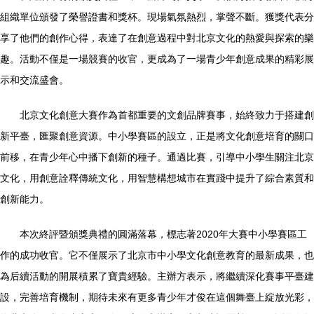
組織單位頒發了榮譽證書和獎杯。現場氣氛熱烈，掌聲不斷。獲獎代表分
享了他們的創作心得，表達了在創意過程中對北京文化的熱愛與探索的樂
趣。活動不僅是一場競賽的收官，更成為了一場青少年創意成果的精彩展
示和交流盛會。
北京文化創意大賽作為首都重要的文創品牌賽事，始終致力于搭建創
新平臺，匯聚創意資源。中小學賽區的設立，正是將文化創意培育的關口
前移，在青少年心中播下創新的種子。通過比賽，引導中小學生關注北京
文化，用創意詮釋傳統文化，用智慧構想城市在實踐中提升了綜合素質和
創新能力。
本次終評暨頒獎典禮的圓滿落幕，標志著2020年大賽中小學賽區工
作的成功收官。它不僅展示了北京市中小學文化創意教育的最新成果，也
為后續活動的開展積累了寶貴經驗。主辦方表示，將繼續深化賽事平臺建
設，完善培育機制，期待未來有更多青少年才俊在這個舞臺上綻放光彩，